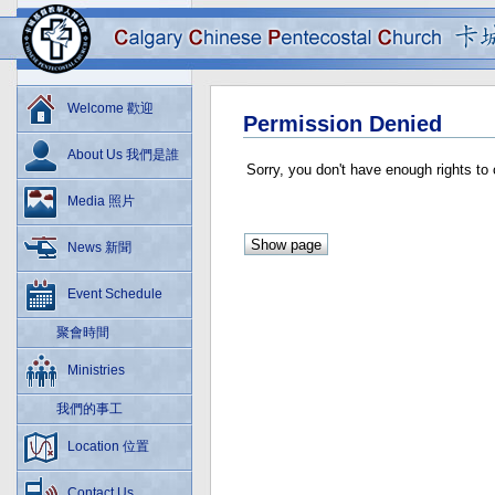
Welcome 歡迎
Permission Denied
About Us 我們是誰
Sorry, you don't have enough rights to 
Media 照片
News 新聞
Event Schedule
聚會時間
Ministries
我們的事工
Location 位置
Contact Us